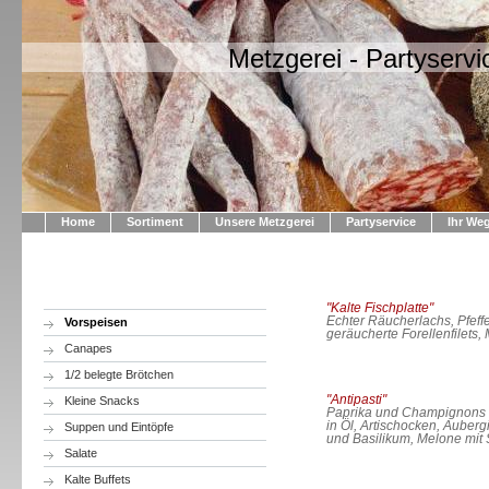
Metzgerei - Partyserv
Home
Sortiment
Unsere Metzgerei
Partyservice
Ihr We
"Kalte Fischplatte"
Echter Räucherlachs, Pfeff
Vorspeisen
geräucherte Forellenfilets,
Canapes
13,9
1/2 belegte Brötchen
"Antipasti"
Kleine Snacks
Paprika und Champignons m
in Öl, Artischocken, Auberg
Suppen und Eintöpfe
und Basilikum, Melone mit
Salate
11,9
Kalte Buffets