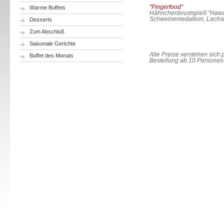
"Fingerfood"
Warme Buffets
Hähnchenbrustspieß "Hawaii
Schweinemedallion, Lachsrö
Desserts
13,9
Zum Abschluß
Saisonale Gerichte
Alle Preise verstehen sich 
Buffet des Monats
Bestellung ab 10 Personen