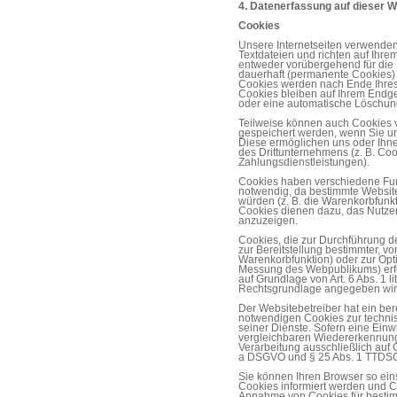
4. Datenerfassung auf dieser W
Cookies
Unsere Internetseiten verwenden
Textdateien und richten auf Ihr
entweder vorübergehend für die 
dauerhaft (permanente Cookies) 
Cookies werden nach Ende Ihres
Cookies bleiben auf Ihrem Endger
oder eine automatische Löschung
Teilweise können auch Cookies 
gespeichert werden, wenn Sie uns
Diese ermöglichen uns oder Ihne
des Drittunternehmens (z. B. Co
Zahlungsdienstleistungen).
Cookies haben verschiedene Fun
notwendig, da bestimmte Website
würden (z. B. die Warenkorbfunk
Cookies dienen dazu, das Nutze
anzuzeigen.
Cookies, die zur Durchführung 
zur Bereitstellung bestimmter, vo
Warenkorbfunktion) oder zur Opti
Messung des Webpublikums) erfo
auf Grundlage von Art. 6 Abs. 1 l
Rechtsgrundlage angegeben wir
Der Websitebetreiber hat ein ber
notwendigen Cookies zur technisc
seiner Dienste. Sofern eine Ein
vergleichbaren Wiedererkennungs
Verarbeitung ausschließlich auf Gr
a DSGVO und § 25 Abs. 1 TTDSG); 
Sie können Ihren Browser so ein
Cookies informiert werden und Co
Annahme von Cookies für bestim