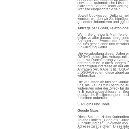
sowie das automatische Löschen
aktivieren. Bei der Deaktivierung
Website eingeschränkt sein.
Soweit Cookies von Drittuntern
werden, werden wir Sie hierübe
gesondert informieren und ggf. e
Anfrage per E-Mail, Telefon ode
Wenn Sie uns per E-Mail, Telefon
inklusive aller daraus hervor
Anfrage) zum Zwecke der Bearbe
bei uns gespeichert und verarbei
Einwilligung weiter.
Die Verarbeitung dieser Daten erfo
DSGVO, sofern Ihre Anfrage mit 
oder zur Durchführung vorvertr
erforderlich ist. In allen übrige
berechtigten Interesse an der ef
Anfragen (Art. 6 Abs. 1 lit. f DSGV
a DSGVO) sofern diese abgefragt 
widerrufbar.
Die von Ihnen an uns per Kontak
uns, bis Sie uns zur Löschung au
widerrufen oder der Zweck für di
(z. B. nach abgeschlossener Bea
gesetzliche Bestimmungen – ins
– bleiben unberührt.
5. Plugins und Tools
Google Maps
Diese Seite nutzt den Kartendien
Ireland Limited („Google“), Gordo
Zur Nutzung der Funktionen von 
Adresse zu speichern. Diese Inf