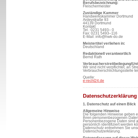
Berufsbezeichnung:
Fleischermeister
Zuständige Kammer
Handwerkskammer Dortmund
Ardeystraße 93
44139 Dortmund
Kontakt
Tel.: 0231 5493– 0
Fax: 0231 5493–116
E-Mail: info@hwk-do.de
Meistertitel verliehen in:
Deutschland
Redaktionell verantwortlich
Bernd Rath
Verbraucherstreitbeilegung/Uni
Wir sind nicht verpflichtet, an St
Verbraucherschlichtungsstelle t
Quelle:
e-recht24.de
Datenschutzerklärung
1. Datenschutz auf einen Blick
Allgemeine Hinweise
Die folgenden Hinweise geben ei
Ihren personenbezogenen Daten 
Personenbezogene Daten sind al
persönlich identifiziert werden 
Datenschutz entnehmen Sie unse
Datenschutzerklärung.