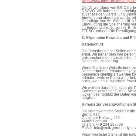
https://www.ionos.de/terms-gtc/t
Die Verwendung von IONOS erfolgt 
DSGVO. Wir haben ein berechtigt
zuverlässigen Darstellung unser
Einwilligung abgefragt wurde, erf
Grundlage von Art. 6 Abs. 1 lit.
Einwilligung die Speicherung von
im Endgerät des Nutzers (z. B. D
TTDSG umfasst. Die Einwilligung i
3. Allgemeine Hinweise und Pfl
Datenschutz
Die Betreiber dieser Seiten neh
ernst. Wir behandeln Ihre perso
entsprechend den gesetzlichen D
Datenschutzerklärung.
Wenn Sie diese Website benutz
Daten erhoben. Personenbezogen
persönlich identifiziert werden 
erläutert, welche Daten wir erheb
auch, wie und zu welchem Zweck
Wir weisen darauf hin, dass die D
Kommunikation per E-Mail) Siche
lückenloser Schutz der Daten vor 
möglich.
Hinweis zur verantwortlichen St
Die verantwortliche Stelle für di
Bernd Rath
Castroper Hellweg 424
44805 Bochum
Telefon: +49 234 287566
E-Mail: info@metzgerei-partyserv
Verantwortliche Stelle ist die nat