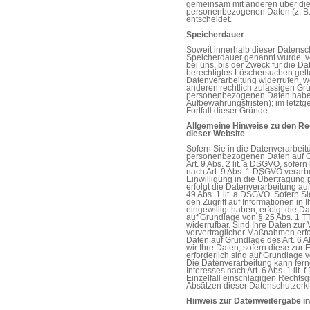
gemeinsam mit anderen über die 
personenbezogenen Daten (z. B.
entscheidet.
Speicherdauer
Soweit innerhalb dieser Datensc
Speicherdauer genannt wurde, 
bei uns, bis der Zweck für die Da
berechtigtes Löschersuchen gelt
Datenverarbeitung widerrufen, we
anderen rechtlich zulässigen Grü
personenbezogenen Daten haben 
Aufbewahrungsfristen); im letztg
Fortfall dieser Gründe.
Allgemeine Hinweise zu den Re
dieser Website
Sofern Sie in die Datenverarbeitu
personenbezogenen Daten auf Gru
Art. 9 Abs. 2 lit. a DSGVO, sofe
nach Art. 9 Abs. 1 DSGVO verarbe
Einwilligung in die Übertragung
erfolgt die Datenverarbeitung a
49 Abs. 1 lit. a DSGVO. Sofern S
den Zugriff auf Informationen in I
eingewilligt haben, erfolgt die D
auf Grundlage von § 25 Abs. 1 TT
widerrufbar. Sind Ihre Daten zur
vorvertraglicher Maßnahmen erfor
Daten auf Grundlage des Art. 6 A
wir Ihre Daten, sofern diese zur E
erforderlich sind auf Grundlage vo
Die Datenverarbeitung kann fern
Interesses nach Art. 6 Abs. 1 lit.
Einzelfall einschlägigen Rechts
Absätzen dieser Datenschutzerklä
Hinweis zur Datenweitergabe in