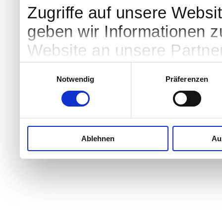
Zugriffe auf unsere Websi
geben wir Informationen 
Website an unsere Partne
weiter. Unsere Partner fü
Einwilligungsauswahl
Notwendig
Präferenzen
möglicherweise mit weite
ihnen bereitgestellt haben
Nutzung der Dienste ges
Ablehnen
Au