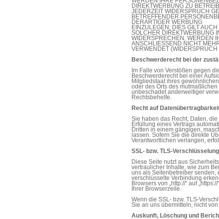
WERDEN IHRE PERSONENBEZ
DIREKTWERBUNG ZU BETREIBE
JEDERZEIT WIDERSPRUCH GE
BETREFFENDER PERSONENB
DERARTIGER WERBUNG
EINZULEGEN; DIES GILT AUCH
SOLCHER DIREKTWERBUNG IN
WIDERSPRECHEN, WERDEN I
ANSCHLIESSEND NICHT MEH
VERWENDET (WIDERSPRUCH NA
Beschwerderecht bei der zust
Im Falle von Verstößen gegen di
Beschwerderecht bei einer Aufs
Mitgliedstaat ihres gewöhnlichen 
oder des Orts des mutmaßlichen
unbeschadet anderweitiger verwal
Rechtsbehelfe.
Recht auf Datenübertragbarkei
Sie haben das Recht, Daten, die 
Erfüllung eines Vertrags automati
Dritten in einem gängigen, mas
lassen. Sofern Sie die direkte 
Verantwortlichen verlangen, erfol
SSL- bzw. TLS-Verschlüsselung
Diese Seite nutzt aus Sicherhei
vertraulicher Inhalte, wie zum Be
uns als Seitenbetreiber senden,
verschlüsselte Verbindung erken
Browsers von „http://“ auf „https
Ihrer Browserzeile.
Wenn die SSL- bzw. TLS-Verschlüs
Sie an uns übermitteln, nicht vo
Auskunft, Löschung und Berich