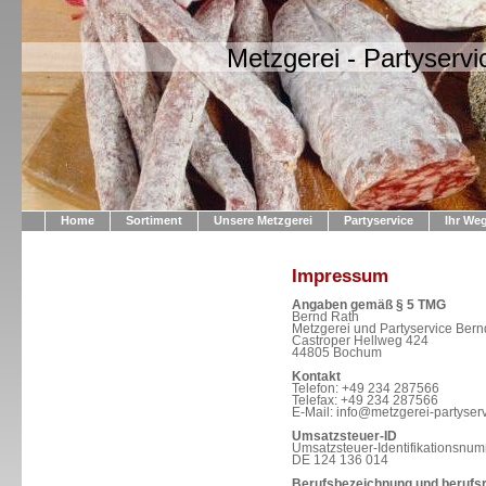
Metzgerei - Partyserv
Home
Sortiment
Unsere Metzgerei
Partyservice
Ihr We
Impressum
Angaben gemäß § 5 TMG
Bernd Rath
Metzgerei und Partyservice Bern
Castroper Hellweg 424
44805 Bochum
Kontakt
Telefon: +49 234 287566
Telefax: +49 234 287566
E-Mail: info@metzgerei-partyserv
Umsatzsteuer-ID
Umsatzsteuer-Identifikationsnu
DE 124 136 014
Berufsbezeichnung und berufs