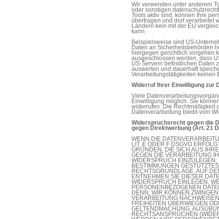
Wir verwenden unter anderem To
oder sonstigen datenschutzrechtl
Tools aktiv sind, können Ihre pe
übertragen und dort verarbeitet 
Ländern kein mit der EU verglei
kann.
Beispielsweise sind US-Unterne
Daten an Sicherheitsbehörden h
hiergegen gerichtlich vorgehen 
ausgeschlossen werden, dass US
US-Servern befindlichen Daten
auswerten und dauerhaft speiche
Verarbeitungstätigkeiten keinen E
Widerruf Ihrer Einwilligung zur
Viele Datenverarbeitungsvorgäng
Einwilligung möglich. Sie können 
widerrufen. Die Rechtmäßigkeit d
Datenverarbeitung bleibt vom Wi
Widerspruchsrecht gegen die D
gegen Direktwerbung (Art. 21
WENN DIE DATENVERARBEITUN
LIT. E ODER F DSGVO ERFOLG
GRÜNDEN, DIE SICH AUS IHR
GEGEN DIE VERARBEITUNG 
WIDERSPRUCH EINZULEGEN; D
BESTIMMUNGEN GESTÜTZTES P
RECHTSGRUNDLAGE, AUF DEN
ENTNEHMEN SIE DIESER DAT
WIDERSPRUCH EINLEGEN, W
PERSONENBEZOGENEN DATEN 
DENN, WIR KÖNNEN ZWINGE
VERARBEITUNG NACHWEISEN,
FREIHEITEN ÜBERWIEGEN OD
GELTENDMACHUNG, AUSÜBUN
RECHTSANSPRÜCHEN (WIDERS