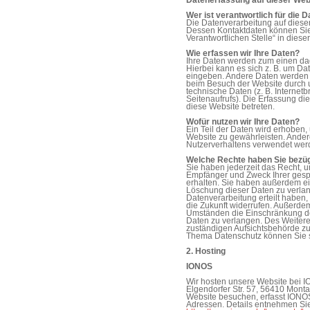
Datenerfassung auf dieser Web
Wer ist verantwortlich für die 
Die Datenverarbeitung auf dieser
Dessen Kontaktdaten können Sie
Verantwortlichen Stelle“ in die
Wie erfassen wir Ihre Daten?
Ihre Daten werden zum einen dad
Hierbei kann es sich z. B. um Da
eingeben. Andere Daten werden a
beim Besuch der Website durch u
technische Daten (z. B. Internet
Seitenaufrufs). Die Erfassung di
diese Website betreten.
Wofür nutzen wir Ihre Daten?
Ein Teil der Daten wird erhoben, 
Website zu gewährleisten. Ander
Nutzerverhaltens verwendet wer
Welche Rechte haben Sie bezüg
Sie haben jederzeit das Recht, u
Empfänger und Zweck Ihrer ges
erhalten. Sie haben außerdem ei
Löschung dieser Daten zu verlan
Datenverarbeitung erteilt haben, 
die Zukunft widerrufen. Außerde
Umständen die Einschränkung d
Daten zu verlangen. Des Weitere
zuständigen Aufsichtsbehörde zu
Thema Datenschutz können Sie s
2. Hosting
IONOS
Wir hosten unsere Website bei I
Elgendorfer Str. 57, 56410 Mon
Website besuchen, erfasst IONOS 
Adressen. Details entnehmen Si