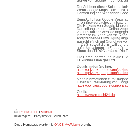
Server von Google in den USA üb
Der Anbieter dieser Seite hat ke
Wenn Google Maps aktiviert ist,
Darstellung der Schriftarten Go
Beim Aufruf von Google Maps läd
ihren Browsercache, um Texte und
Die Nutzung von Google Maps er
Darstellung unserer Online-Angeb
von uns auf der Website angegebe
Interesse im Sinne von Art. 6 Abs.
entsprechende Einwilligung abgef
ausschließlich auf Grundlage von 
TTDSG, soweit die Einwilligung 
auf Informationen im Endgerät de
Sinne des TTDSG umfasst. Die Ein
Die Datenübertragung in die USA
EU-Kommission gestützt.
Details finden Sie hier:
https://privacy.google.com/busin
https://privacy.google.com/busin
Mehr Informationen zum Umgang m
Datenschutzerklärung von Googl
https://policies.google.com/priv
Quelle:
https://www.e-recht24.de
Druckversion
|
Sitemap
© Metzgerei - Partyservice Bernd Rath
Diese Homepage wurde mit
IONOS MyWebsite
erstellt.