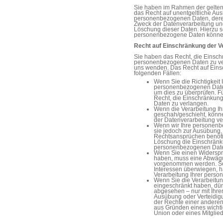
Sie haben im Rahmen der gelten
das Recht auf unentgeltliche Aus
personenbezogenen Daten, dere
Zweck der Datenverarbeitung und
Löschung dieser Daten. Hierzu 
personenbezogene Daten können 
Recht auf Einschränkung der V
Sie haben das Recht, die Einsch
personenbezogenen Daten zu ver
uns wenden. Das Recht auf Einsc
folgenden Fällen:
Wenn Sie die Richtigkeit 
personenbezogenen Daten 
um dies zu überprüfen. F
Recht, die Einschränkun
Daten zu verlangen.
Wenn die Verarbeitung I
geschah/geschieht, könne
der Datenverarbeitung ve
Wenn wir Ihre personenb
sie jedoch zur Ausübung
Rechtsansprüchen benötig
Löschung die Einschränku
personenbezogenen Date
Wenn Sie einen Widerspr
haben, muss eine Abwägu
vorgenommen werden. Sol
Interessen überwiegen, h
Verarbeitung Ihrer pers
Wenn Sie die Verarbeitu
eingeschränkt haben, dür
abgesehen – nur mit Ihre
Ausübung oder Verteidig
der Rechte einer anderen
aus Gründen eines wichti
Union oder eines Mitglied